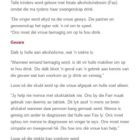
Talle kinders word gebore met fetale alkoholsindroom (Fas)
omdat die ma tydens haar swangerskap drink.
“Die vinger word altyd na die vroue gewys. Die partner en
gemeenskap het egter ook ’n rol om te speel.
“Ons moet dié vroue bemagtig om op te hou drink.
Gevare
Dalk ly hulle aan alkoholisme, wat ’n siekte is.
“Wanneer iemand bemagtig word, is dit vir hulle makliker om op
te hou drink. Dis dalk bloot ’n geval van ’n gebrek aan kennis van
die gevare wat kan voorkom as jy drink en verwag.”
Louw sê die skuld word op die vroue afgepak en hulle voel alleen.
“Jy help nie mense met skoktaktiek nie. Ons by die Farr maak
gebruik van deernis as taktiek. Dit lyk asof ’n mens se brein
afskakel wanneer daai persoon bang gemaak word. Mense is
geneig om ander te diagnoseer dat hulle aan Fas ly. Ons moet
ophou om mense te diagnoseer en vinger te wys. Ons moet meer
simpatie en meegevoel hê. Dis hoe ons dié vroue kan help.”
Louw sê die siekte kan voorkom word.