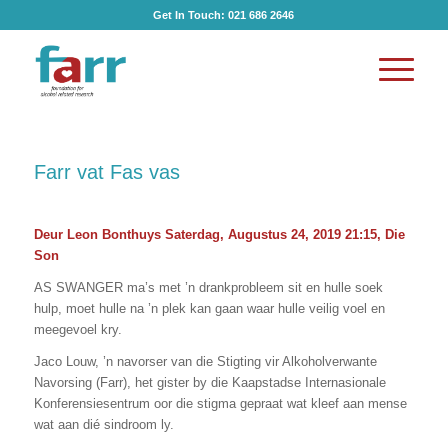
Get In Touch:
021 686 2646
Farr vat Fas vas
Deur Leon Bonthuys Saterdag, Augustus 24, 2019 21:15, Die
Son
AS SWANGER ma’s met ’n drankprobleem sit en hulle soek
hulp, moet hulle na ’n plek kan gaan waar hulle veilig voel en
meegevoel kry.
Jaco Louw, ’n navorser van die Stigting vir Alkoholverwante
Navorsing (Farr), het gister by die Kaapstadse Internasionale
Konferensiesentrum oor die stigma gepraat wat kleef aan mense
wat aan dié sindroom ly.